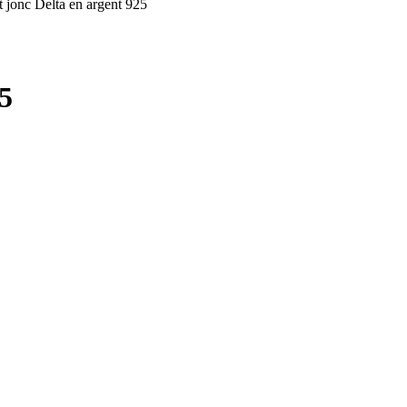
t jonc Delta en argent 925
25