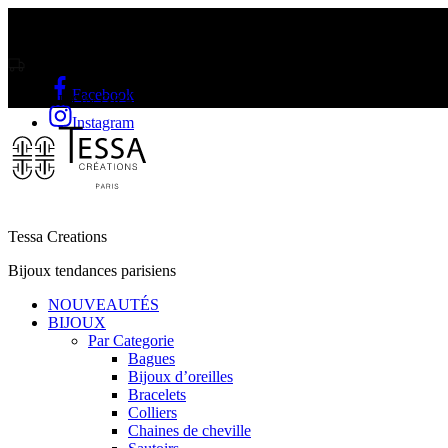
Livraison gratuite sur l'Île Maurice et Rodrigue a partir de Rs2000
Facebook
LIVRAISON GRATUITE A PARTIR DE RS2000
Instagram
Tessa Creations
Bijoux tendances parisiens
NOUVEAUTÉS
BIJOUX
Par Categorie
Bagues
Bijoux d’oreilles
Bracelets
Colliers
Chaines de cheville