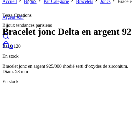
Accueil
Bijoux
Par Categorie
Bracelets
Joncs
Bracele
Tessa Creations
Argent 925
Bijoux tendances parisiens
Bracelet jonc Delta en argent 9
₨
10,120
0
En stock
Bracelet jonc en argent 925/000 rhodié serti d’oxydes de zirconium.
Diam. 58 mm
En stock