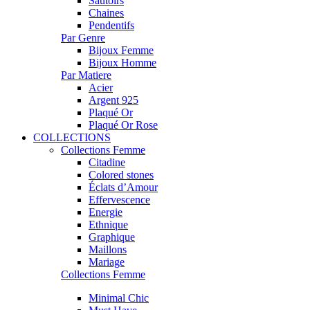
Sautoirs
Chaines
Pendentifs
Par Genre
Bijoux Femme
Bijoux Homme
Par Matiere
Acier
Argent 925
Plaqué Or
Plaqué Or Rose
COLLECTIONS
Collections Femme
Citadine
Colored stones
Éclats d’Amour
Effervescence
Energie
Ethnique
Graphique
Maillons
Mariage
Collections Femme
Minimal Chic