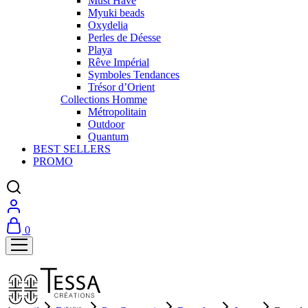
Must Have
Myuki beads
Oxydelia
Perles de Déesse
Playa
Rêve Impérial
Symboles Tendances
Trésor d’Orient
Collections Homme
Métropolitain
Outdoor
Quantum
BEST SELLERS
PROMO
0