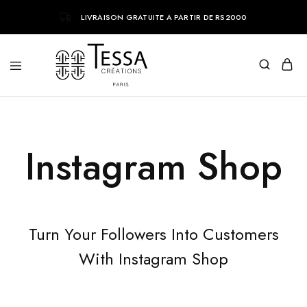
LIVRAISON GRATUITE A PARTIR DE RS2000
Tessa
Bijoux
Creations
tendances
parisiens
Instagram Shop
Turn Your Followers Into Customers
With Instagram Shop