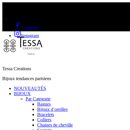
Livraison gratuite sur l'Île Maurice et Rodrigue a partir de Rs2000
Facebook
LIVRAISON GRATUITE A PARTIR DE RS2000
Instagram
Tessa Creations
Bijoux tendances parisiens
NOUVEAUTÉS
BIJOUX
Par Categorie
Bagues
Bijoux d’oreilles
Bracelets
Colliers
Chaines de cheville