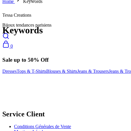
Home
Keywords
Tessa Creations
Bijoux tendances parisiens
Keywords
0
Sale up to 50% Off
Dresses
Tops & T-Shirts
Blouses & Shirts
Jeans & Trousers
Jeans & Tro
NOUS SUIVRE
Service Client
Conditions Générales de Vente