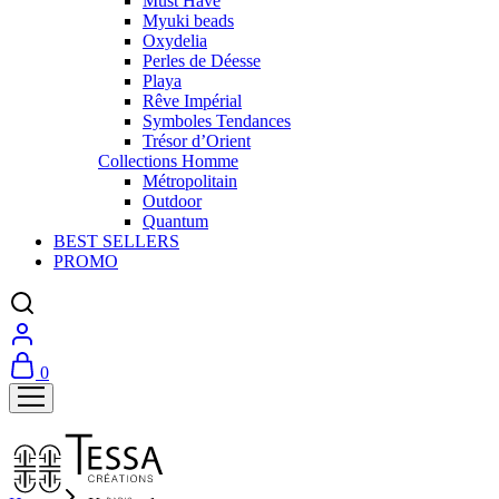
Must Have
Myuki beads
Oxydelia
Perles de Déesse
Playa
Rêve Impérial
Symboles Tendances
Trésor d’Orient
Collections Homme
Métropolitain
Outdoor
Quantum
BEST SELLERS
PROMO
0