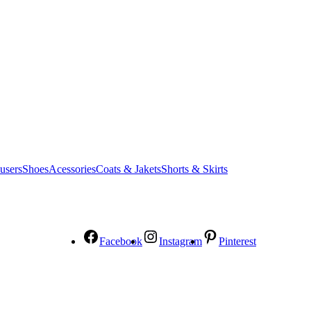
users
Shoes
Acessories
Coats & Jakets
Shorts & Skirts
Facebook
Instagram
Pinterest