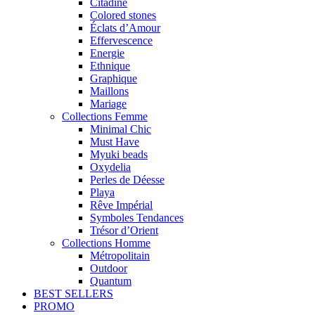
Citadine
Colored stones
Éclats d’Amour
Effervescence
Energie
Ethnique
Graphique
Maillons
Mariage
Collections Femme
Minimal Chic
Must Have
Myuki beads
Oxydelia
Perles de Déesse
Playa
Rêve Impérial
Symboles Tendances
Trésor d’Orient
Collections Homme
Métropolitain
Outdoor
Quantum
BEST SELLERS
PROMO