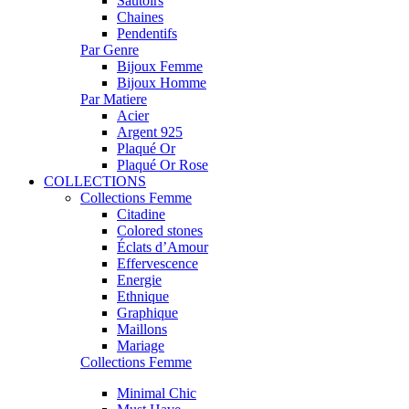
Sautoirs
Chaines
Pendentifs
Par Genre
Bijoux Femme
Bijoux Homme
Par Matiere
Acier
Argent 925
Plaqué Or
Plaqué Or Rose
COLLECTIONS
Collections Femme
Citadine
Colored stones
Éclats d’Amour
Effervescence
Energie
Ethnique
Graphique
Maillons
Mariage
Collections Femme
Minimal Chic