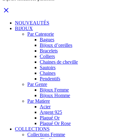
NOUVEAUTÉS
BIJOUX
Par Categorie
Bagues
Bijoux d’oreilles
Bracelets
Colliers
Chaines de cheville
Sautoirs
Chaines
Pendentifs
Par Genre
Bijoux Femme
Bijoux Homme
Par Matiere
Acier
Argent 925
Plaqué Or
Plaqué Or Rose
COLLECTIONS
Collections Femme