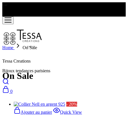
LIVRAISON GRATUITE A PARTIR DE RS2000
Home
On Sale
Tessa Creations
Bijoux tendances parisiens
On Sale
0
- 20%
Ajouter au panier
Quick View