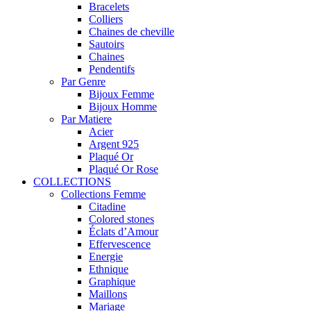
Bracelets
Colliers
Chaines de cheville
Sautoirs
Chaines
Pendentifs
Par Genre
Bijoux Femme
Bijoux Homme
Par Matiere
Acier
Argent 925
Plaqué Or
Plaqué Or Rose
COLLECTIONS
Collections Femme
Citadine
Colored stones
Éclats d’Amour
Effervescence
Energie
Ethnique
Graphique
Maillons
Mariage