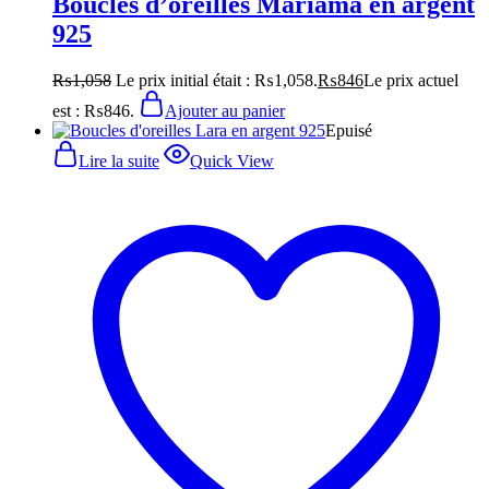
Boucles d’oreilles Mariama en argent
925
₨
1,058
Le prix initial était : ₨1,058.
₨
846
Le prix actuel
est : ₨846.
Ajouter au panier
Epuisé
Lire la suite
Quick View