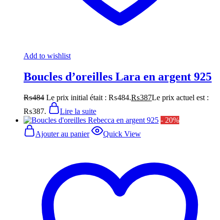
Add to wishlist
Boucles d’oreilles Lara en argent 925
₨
484
Le prix initial était : ₨484.
₨
387
Le prix actuel est :
₨387.
Lire la suite
- 20%
Ajouter au panier
Quick View