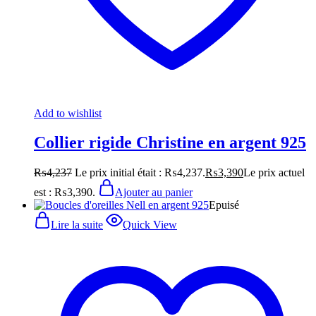
Add to wishlist
Collier rigide Christine en argent 925
₨
4,237
Le prix initial était : ₨4,237.
₨
3,390
Le prix actuel
est : ₨3,390.
Ajouter au panier
Epuisé
Lire la suite
Quick View