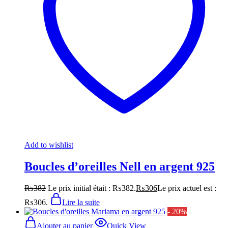
Add to wishlist
Boucles d’oreilles Nell en argent 925
₨
382
Le prix initial était : ₨382.
₨
306
Le prix actuel est :
₨306.
Lire la suite
- 20%
Ajouter au panier
Quick View