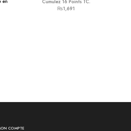
e en
Cumulez 16 Points TC.
₨
1,691
MON COMPTE