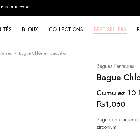
ARTIR DE RS2000
UTÉS
BIJOUX
COLLECTIONS
BEST SELLERS
taisies
Bague Chloé en plaqué or
Bagues Fantaisies
Bague Chlo
Cumulez 10 P
₨
1,060
Bague en plaqué or 
zirconium.