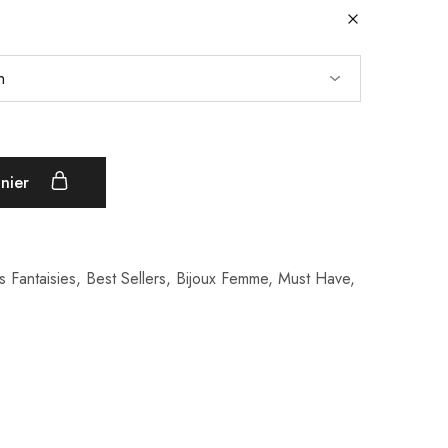
anier
 Fantaisies
,
Best Sellers
,
Bijoux Femme
,
Must Have
,