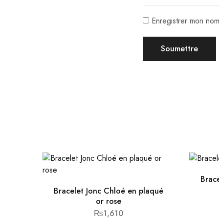
Enregistrer mon nom
Brac
Bracelet Jonc Chloé en plaqué
or rose
₨
1,610