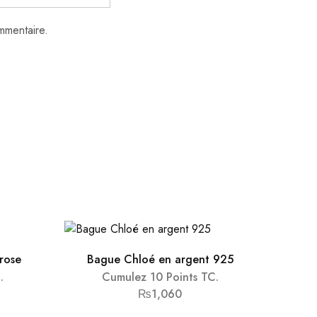
mmentaire.
rose
Bague Chloé en argent 925
.
Cumulez 10 Points TC.
₨
1,060