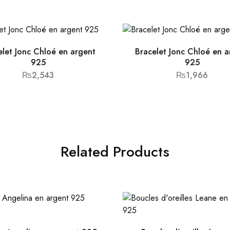
elet Jonc Chloé en argent
Bracelet Jonc Chloé en a
925
925
₨
2,543
₨
1,966
Related Products