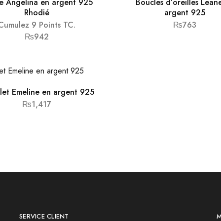
e Angelina en argent 925
Boucles d’oreilles Lean
Rhodié
argent 925
Cumulez 9 Points TC.
₨
763
₨
942
let Emeline en argent 925
₨
1,417
SERVICE CLIENT