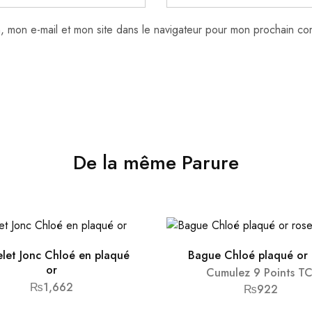
, mon e-mail et mon site dans le navigateur pour mon prochain co
De la même Parure
elet Jonc Chloé en plaqué
Bague Chloé plaqué or 
or
Cumulez 9 Points TC
₨
1,662
₨
922