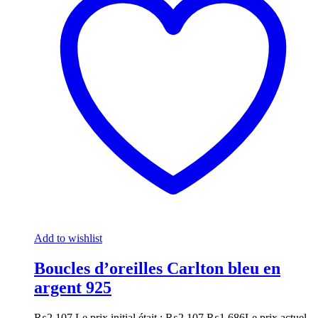
Add to wishlist
Boucles d’oreilles Carlton bleu en
argent 925
₨
2,107
Le prix initial était : ₨2,107.
₨
1,686
Le prix actuel