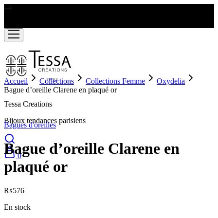
LIVRAISON GRATUITE A PARTIR DE RS2000
Accueil
Collections
Collections Femme
Oxydelia
Bague d’oreille Clarene en plaqué or
Tessa Creations
Bijoux tendances parisiens
Bagues d'oreilles
Bague d’oreille Clarene en
0
plaqué or
₨
576
En stock