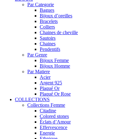
Par Categorie
Bagues
Bijoux d’oreilles
Bracelets
Colliers
Chaines de cheville
Sautoirs
Chaines
Pendentifs
Par Genre
Bijoux Femme
Bijoux Homme
Par Matiere
Acier
Argent 925
Plaqué Or
Plaqué Or Rose
COLLECTIONS
Collections Femme
Citadine
Colored stones
Éclats d’Amour
Effervescence
Energie
Ethnique