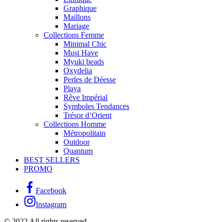
Graphique
Maillons
Mariage
Collections Femme
Minimal Chic
Must Have
Myuki beads
Oxydelia
Perles de Déesse
Playa
Rêve Impérial
Symboles Tendances
Trésor d’Orient
Collections Homme
Métropolitain
Outdoor
Quantum
BEST SELLERS
PROMO
Facebook
Instagram
© 2022 All rights reserved.