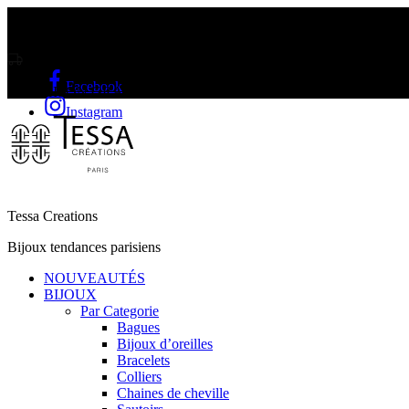
Livraison gratuite sur l'Île Maurice et Rodrigue a partir de Rs2000
Facebook
LIVRAISON GRATUITE A PARTIR DE RS2000
Instagram
Tessa Creations
Bijoux tendances parisiens
NOUVEAUTÉS
BIJOUX
Par Categorie
Bagues
Bijoux d’oreilles
Bracelets
Colliers
Chaines de cheville