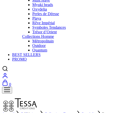
Must Have
Myuki beads
Oxydelia
Perles de Déesse
Playa
Rêve Impérial
Symboles Tendances
Trésor d’Orient
Collections Homme
Métropolitain
Outdoor
Quantum
BEST SELLERS
PROMO
0