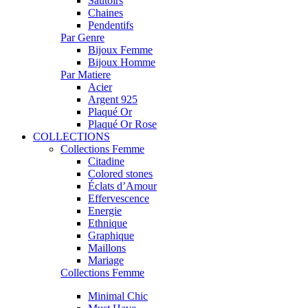
Sautoirs
Chaines
Pendentifs
Par Genre
Bijoux Femme
Bijoux Homme
Par Matiere
Acier
Argent 925
Plaqué Or
Plaqué Or Rose
COLLECTIONS
Collections Femme
Citadine
Colored stones
Éclats d’Amour
Effervescence
Energie
Ethnique
Graphique
Maillons
Mariage
Collections Femme
Minimal Chic