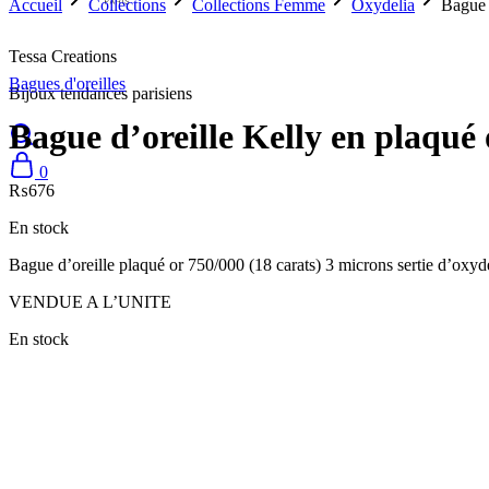
Accueil
Collections
Collections Femme
Oxydelia
Bague 
Tessa Creations
Bagues d'oreilles
Bijoux tendances parisiens
Bague d’oreille Kelly en plaqué 
0
₨
676
En stock
Bague d’oreille plaqué or 750/000 (18 carats) 3 microns sertie d’oxy
VENDUE A L’UNITE
En stock