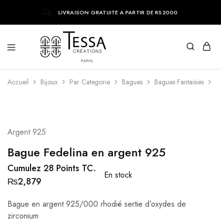
LIVRAISON GRATUITE A PARTIR DE RS2000
Tessa
Bijoux
Accueil
Creations
tendances
Bijoux
Par Categorie
Bagues
Bagues Fantaisies
B
parisiens
Argent 925
Bague Fedelina en argent 925
Cumulez 28 Points TC.
En stock
₨
2,879
Bague en argent 925/000 rhodié sertie d’oxydes de
zirconium