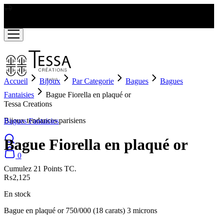
LIVRAISON GRATUITE A PARTIR DE RS2000
Accueil
Bijoux
Par Categorie
Bagues
Bagues
Fantaisies
Bague Fiorella en plaqué or
Tessa Creations
Bijoux tendances parisiens
Bagues Fantaisies
Bague Fiorella en plaqué or
0
Cumulez 21 Points TC.
₨
2,125
En stock
Bague en plaqué or 750/000 (18 carats) 3 microns