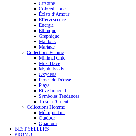
Citadine
Colored stones
Éclats d’Amour
Effervescence
Energie
Ethnique
Graphique
Maillons
Mariage
Collections Femme
Minimal Chic
Must Have
Myuki beads
Oxydelia
Perles de Déesse
Playa
Rêve Impérial
Symboles Tendances
Trésor d’Orient
Collections Homme
Métropolitain
Outdoor
Quantum
BEST SELLERS
PROMO