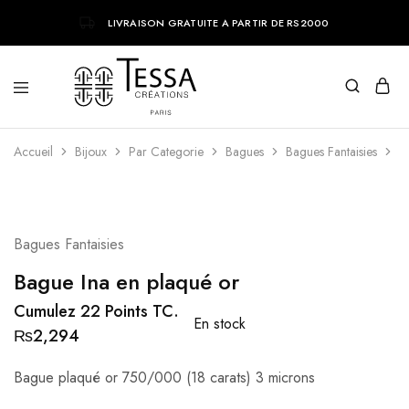
LIVRAISON GRATUITE A PARTIR DE RS2000
Tessa
Bijoux
Accueil
Creations
tendances
Bijoux
Par Categorie
Bagues
Bagues Fantaisies
B
parisiens
Bagues Fantaisies
Bague Ina en plaqué or
Cumulez 22 Points TC.
En stock
₨
2,294
Bague plaqué or 750/000 (18 carats) 3 microns