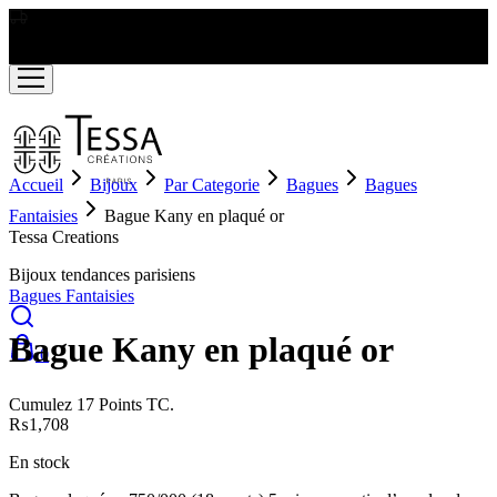
LIVRAISON GRATUITE A PARTIR DE RS2000
Accueil
Bijoux
Par Categorie
Bagues
Bagues
Fantaisies
Bague Kany en plaqué or
New
Tessa Creations
Bijoux tendances parisiens
Bagues Fantaisies
Bague Kany en plaqué or
0
Cumulez 17 Points TC.
₨
1,708
En stock