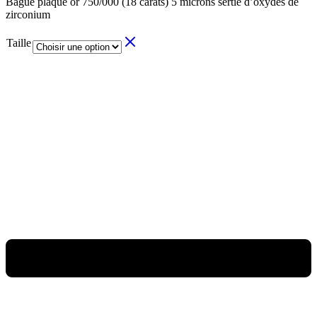
Bague plaqué or 750/000 (18 carats) 5 microns sertie d’oxydes de
zirconium
Taille