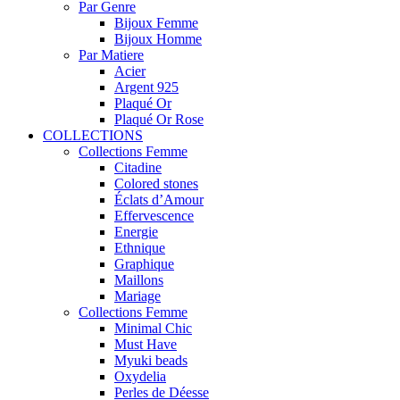
Par Genre
Bijoux Femme
Bijoux Homme
Par Matiere
Acier
Argent 925
Plaqué Or
Plaqué Or Rose
COLLECTIONS
Collections Femme
Citadine
Colored stones
Éclats d’Amour
Effervescence
Energie
Ethnique
Graphique
Maillons
Mariage
Collections Femme
Minimal Chic
Must Have
Myuki beads
Oxydelia
Perles de Déesse