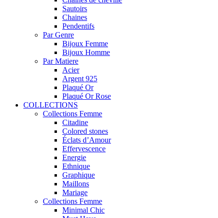
Sautoirs
Chaines
Pendentifs
Par Genre
Bijoux Femme
Bijoux Homme
Par Matiere
Acier
Argent 925
Plaqué Or
Plaqué Or Rose
COLLECTIONS
Collections Femme
Citadine
Colored stones
Éclats d’Amour
Effervescence
Energie
Ethnique
Graphique
Maillons
Mariage
Collections Femme
Minimal Chic