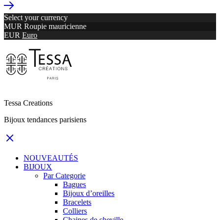
Select your currency
MUR
Roupie mauricienne
EUR
Euro
Tessa Creations
Bijoux tendances parisiens
NOUVEAUTÉS
BIJOUX
Par Categorie
Bagues
Bijoux d’oreilles
Bracelets
Colliers
Chaines de cheville