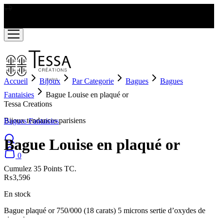
LIVRAISON GRATUITE A PARTIR DE RS2000
Accueil
Bijoux
Par Categorie
Bagues
Bagues
Fantaisies
Bague Louise en plaqué or
Tessa Creations
Bijoux tendances parisiens
Bagues Fantaisies
Bague Louise en plaqué or
0
Cumulez 35 Points TC.
₨
3,596
En stock
Bague plaqué or 750/000 (18 carats) 5 microns sertie d’oxydes de