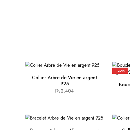
- 20%
Collier Arbre de Vie en argent
925
Boucl
₨
2,404