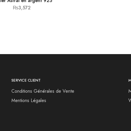
lier Astral en argent 925
₨
3,572
SERVICE CLIENT
Conditions Générales de Vente
M
Mentions Légales
W