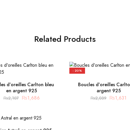
Related Products
- 20%
es d’oreilles Carlton bleu
Boucles d’oreilles Carlt
en argent 925
argent 925
₨
1,686
₨
1,631
₨
2,107
₨
2,039