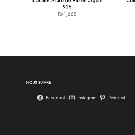
Bracelet Arbre de Vie en argent
Col
925
₨
1,665
NOUS SUIVRE
Facebook
Instagram
Pinterest