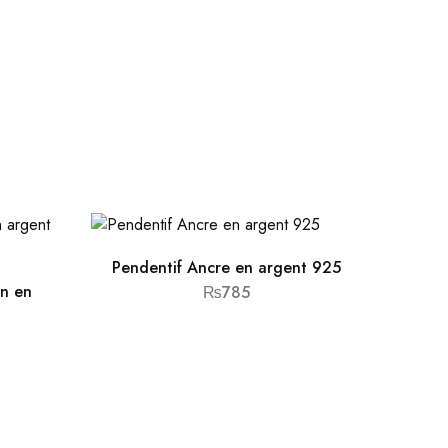
Pendentif Ancre en argent 925
on en
₨
785