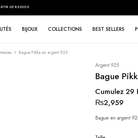
ARTIR DE RS2000
UTÉS
BIJOUX
COLLECTIONS
BEST SELLERS
taisies
Bague Pikka en argent 925
Argent 925
Bague Pikk
Cumulez 29 P
₨
2,959
Bague en argent 925
Taille