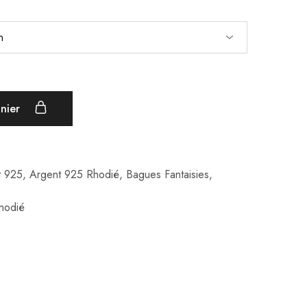
anier
t 925
,
Argent 925 Rhodié
,
Bagues Fantaisies
,
hodié