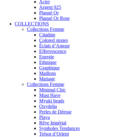
Acier
Argent 925
Plaqué Or
Plaqué Or Rose
COLLECTIONS
Collections Femme
Citadine
Colored stones
Éclats d’Amour
Effervescence
Energie
Ethnique
Graphique
Maillons
Mariage
Collections Femme
Minimal Chic
Must Have
Myuki beads
Oxydelia
Perles de Déesse
Playa
Rêve Impérial
Symboles Tendances
Trésor d’Orient