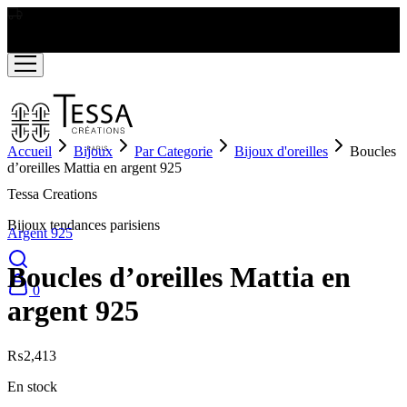
LIVRAISON GRATUITE A PARTIR DE RS2000
Accueil
Bijoux
Par Categorie
Bijoux d'oreilles
Boucles
d’oreilles Mattia en argent 925
Tessa Creations
Bijoux tendances parisiens
Argent 925
Boucles d’oreilles Mattia en
0
argent 925
₨
2,413
En stock