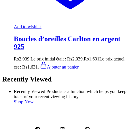
Add to wishlist
Boucles d’oreilles Carlton en argent
925
₨
2,039
Le prix initial était : ₨2,039.
₨
1,631
Le prix actuel
est : ₨1,631.
Ajouter au panier
Recently Viewed
Recently Viewed Products is a function which helps you keep
track of your recent viewing history.
Shop Now
NOUS SUIVRE