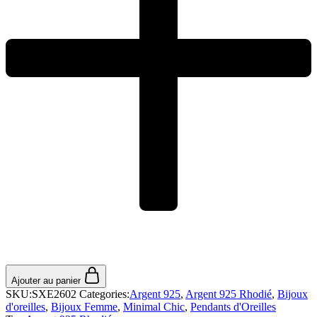
Ajouter au panier
SKU:
SXE2602
Categories:
Argent 925
,
Argent 925 Rhodié
,
Bijoux
d'oreilles
,
Bijoux Femme
,
Minimal Chic
,
Pendants d'Oreilles