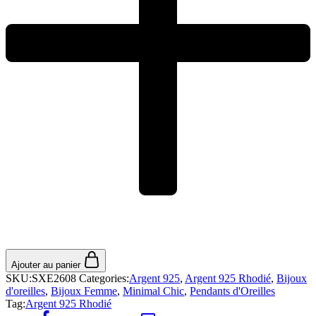
Ajouter au panier
SKU:
SXE2608
Categories:
Argent 925
,
Argent 925 Rhodié
,
Bijoux
d'oreilles
,
Bijoux Femme
,
Minimal Chic
,
Pendants d'Oreilles
Tag:
Argent 925 Rhodié