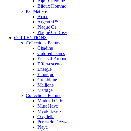
Bijoux Femme
Bijoux Homme
Par Matiere
Acier
Argent 925
Plaqué Or
Plaqué Or Rose
COLLECTIONS
Collections Femme
Citadine
Colored stones
Éclats d’Amour
Effervescence
Energie
Ethnique
Graphique
Maillons
Mariage
Collections Femme
Minimal Chic
Must Have
Myuki beads
Oxydelia
Perles de Déesse
Playa