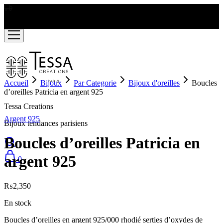
LIVRAISON GRATUITE A PARTIR DE RS2000
Accueil
Bijoux
Par Categorie
Bijoux d'oreilles
Boucles
d’oreilles Patricia en argent 925
Tessa Creations
Argent 925
Bijoux tendances parisiens
Boucles d’oreilles Patricia en
argent 925
0
₨
2,350
En stock
Boucles d’oreilles en argent 925/000 rhodié serties d’oxydes de