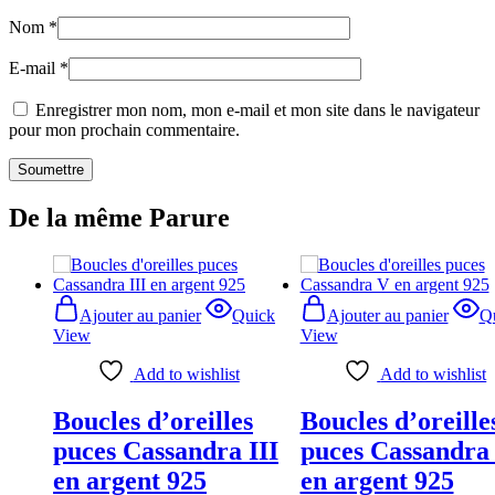
Nom
*
E-mail
*
Enregistrer mon nom, mon e-mail et mon site dans le navigateur
pour mon prochain commentaire.
De la même Parure
Ajouter au panier
Quick
Ajouter au panier
Q
View
View
Add to wishlist
Add to wishlist
Boucles d’oreilles
Boucles d’oreille
puces Cassandra III
puces Cassandra
en argent 925
en argent 925