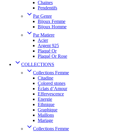
Chaines
Pendentifs
Par Genre
Bijoux Femme
Bijoux Homme
Par Matiere
Acier
Argent 925
Plaqué Or
Plaqué Or Rose
COLLECTIONS
Collections Femme
Citadine
Colored stones
Éclats d’Amour
Effervescence
Energie
Ethnique
Graphique
Maillons
Mariage
Collections Femme