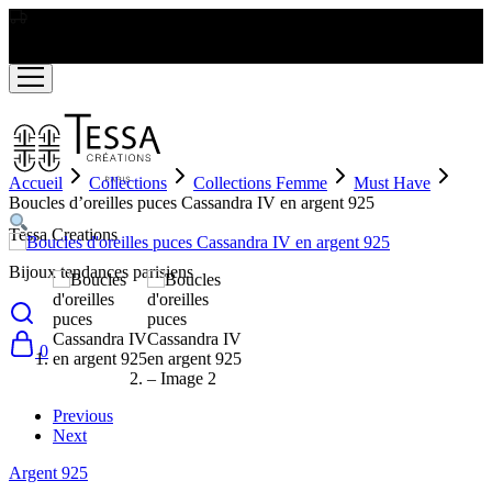
LIVRAISON GRATUITE A PARTIR DE RS2000
Accueil
Collections
Collections Femme
Must Have
Boucles d’oreilles puces Cassandra IV en argent 925
Tessa Creations
Bijoux tendances parisiens
0
Previous
Next
Argent 925