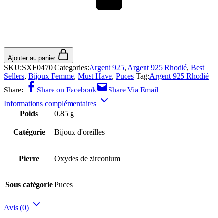
Ajouter au panier
SKU:
SXE0470
Categories:
Argent 925
,
Argent 925 Rhodié
,
Best
Sellers
,
Bijoux Femme
,
Must Have
,
Puces
Tag:
Argent 925 Rhodié
Share:
Share on Facebook
Share Via Email
Informations complémentaires
Poids
0.85 g
Catégorie
Bijoux d'oreilles
Pierre
Oxydes de zirconium
Sous catégorie
Puces
Avis (0)