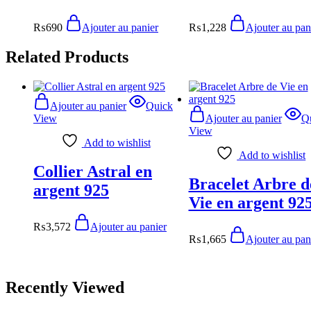
₨
690
Ajouter au panier
₨
1,228
Ajouter au pan
Related Products
Ajouter au panier
Quick
View
Ajouter au panier
Q
View
Add to wishlist
Add to wishlist
Collier Astral en
Bracelet Arbre d
argent 925
Vie en argent 92
₨
3,572
Ajouter au panier
₨
1,665
Ajouter au pan
Recently Viewed