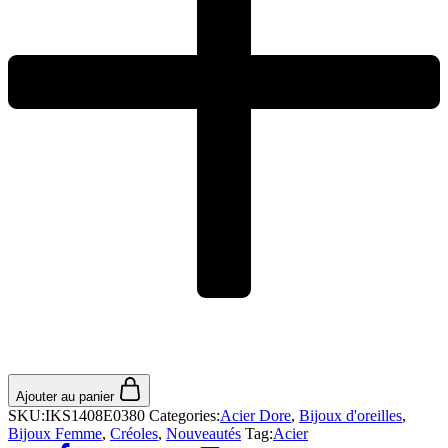
Ajouter au panier
SKU:
IKS1408E0380
Categories:
Acier Dore
,
Bijoux d'oreilles
,
Bijoux Femme
,
Créoles
,
Nouveautés
Tag:
Acier