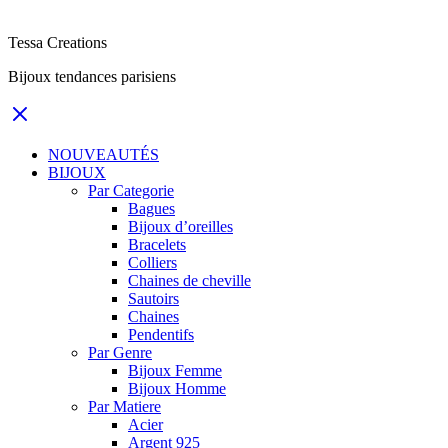
Tessa Creations
Bijoux tendances parisiens
NOUVEAUTÉS
BIJOUX
Par Categorie
Bagues
Bijoux d’oreilles
Bracelets
Colliers
Chaines de cheville
Sautoirs
Chaines
Pendentifs
Par Genre
Bijoux Femme
Bijoux Homme
Par Matiere
Acier
Argent 925