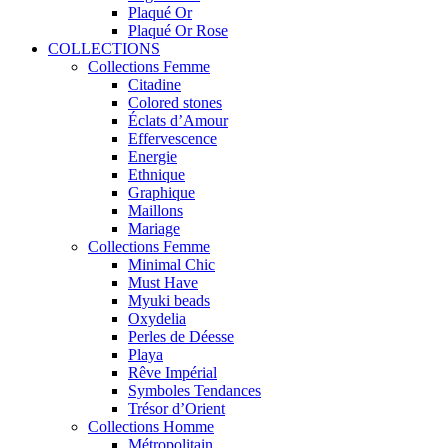
Plaqué Or
Plaqué Or Rose
COLLECTIONS
Collections Femme
Citadine
Colored stones
Éclats d’Amour
Effervescence
Energie
Ethnique
Graphique
Maillons
Mariage
Collections Femme
Minimal Chic
Must Have
Myuki beads
Oxydelia
Perles de Déesse
Playa
Rêve Impérial
Symboles Tendances
Trésor d’Orient
Collections Homme
Métropolitain