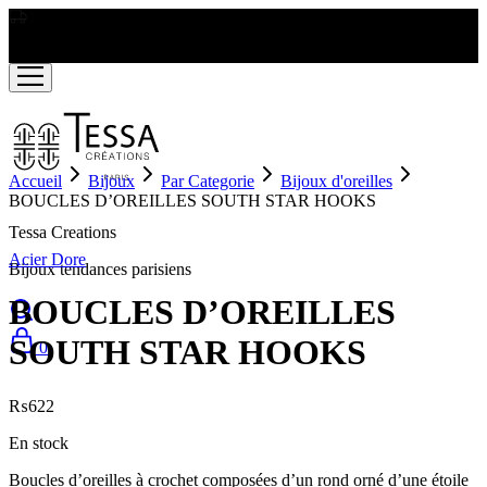
LIVRAISON GRATUITE A PARTIR DE RS2000
Accueil
Bijoux
Par Categorie
Bijoux d'oreilles
BOUCLES D’OREILLES SOUTH STAR HOOKS
Tessa Creations
Acier Dore
Bijoux tendances parisiens
BOUCLES D’OREILLES
SOUTH STAR HOOKS
0
₨
622
En stock
Boucles d’oreilles à crochet composées d’un rond orné d’une étoile