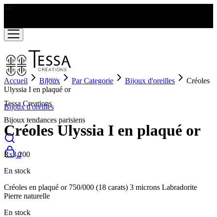
LIVRAISON GRATUITE A PARTIR DE RS2000
Accueil
Bijoux
Par Categorie
Bijoux d'oreilles
Créoles
Ulyssia I en plaqué or
Tessa Creations
Bijoux d'oreilles
Bijoux tendances parisiens
Créoles Ulyssia I en plaqué or
₨
3,200
0
En stock
Créoles en plaqué or 750/000 (18 carats) 3 microns Labradorite
Pierre naturelle
En stock