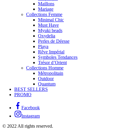
Maillons
Mariage
Collections Femme
Minimal Chic
Must Have
Myuki beads
Oxydelia
Perles de Déesse
Playa
Rêve Impérial
Symboles Tendances
Trésor d’Orient
Collections Homme
Métropolitain
Outdoor
Quantum
BEST SELLERS
PROMO
Facebook
Instagram
© 2022 All rights reserved.