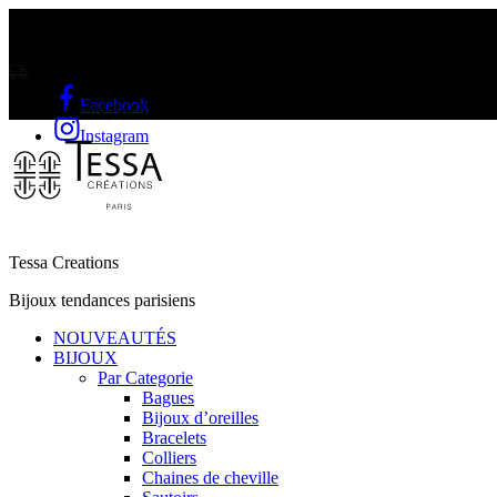
Livraison gratuite sur l'Île Maurice et Rodrigue a partir de Rs2000
Facebook
LIVRAISON GRATUITE A PARTIR DE RS2000
Instagram
Tessa Creations
Bijoux tendances parisiens
NOUVEAUTÉS
BIJOUX
Par Categorie
Bagues
Bijoux d’oreilles
Bracelets
Colliers
Chaines de cheville