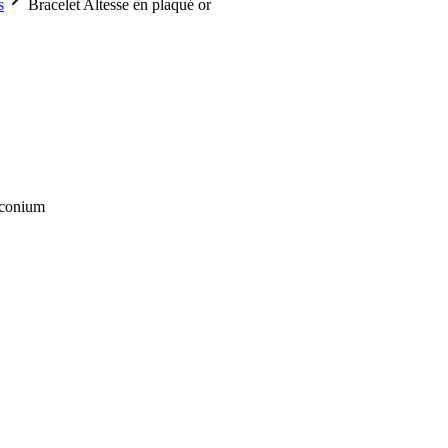
s
Bracelet Altesse en plaqué or
irconium