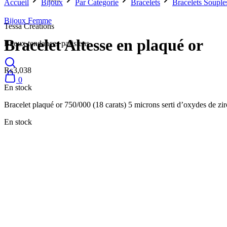
Accueil
Bijoux
Par Categorie
Bracelets
Bracelets Souple
Bijoux Femme
Tessa Creations
Bracelet Altesse en plaqué or
Bijoux tendances parisiens
₨
3,038
0
En stock
Bracelet plaqué or 750/000 (18 carats) 5 microns serti d’oxydes de z
En stock