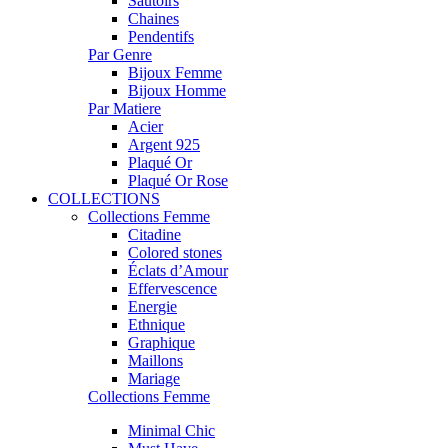
Sautoirs
Chaines
Pendentifs
Par Genre
Bijoux Femme
Bijoux Homme
Par Matiere
Acier
Argent 925
Plaqué Or
Plaqué Or Rose
COLLECTIONS
Collections Femme
Citadine
Colored stones
Éclats d’Amour
Effervescence
Energie
Ethnique
Graphique
Maillons
Mariage
Collections Femme
Minimal Chic