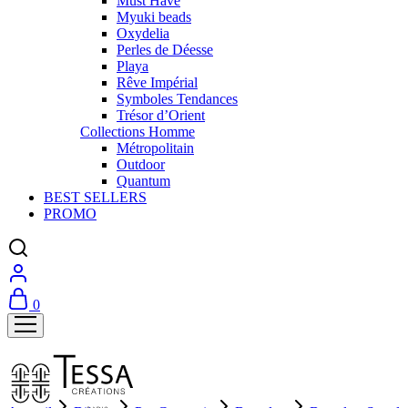
Must Have
Myuki beads
Oxydelia
Perles de Déesse
Playa
Rêve Impérial
Symboles Tendances
Trésor d’Orient
Collections Homme
Métropolitain
Outdoor
Quantum
BEST SELLERS
PROMO
0