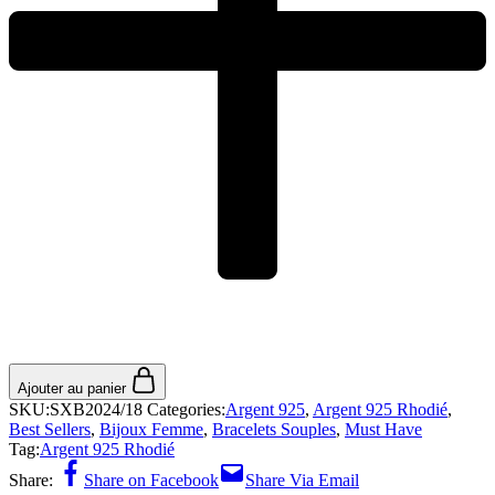
Ajouter au panier
SKU:
SXB2024/18
Categories:
Argent 925
,
Argent 925 Rhodié
,
Best Sellers
,
Bijoux Femme
,
Bracelets Souples
,
Must Have
Tag:
Argent 925 Rhodié
Share:
Share on Facebook
Share Via Email