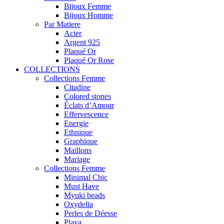
Bijoux Femme
Bijoux Homme
Par Matiere
Acier
Argent 925
Plaqué Or
Plaqué Or Rose
COLLECTIONS
Collections Femme
Citadine
Colored stones
Éclats d’Amour
Effervescence
Energie
Ethnique
Graphique
Maillons
Mariage
Collections Femme
Minimal Chic
Must Have
Myuki beads
Oxydelia
Perles de Déesse
Playa