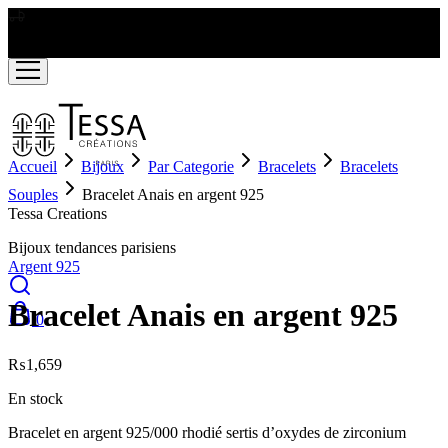
LIVRAISON GRATUITE A PARTIR DE RS2000
Accueil
Bijoux
Par Categorie
Bracelets
Bracelets
Souples
Bracelet Anais en argent 925
Tessa Creations
Bijoux tendances parisiens
Argent 925
Bracelet Anais en argent 925
0
₨
1,659
En stock
Bracelet en argent 925/000 rhodié sertis d’oxydes de zirconium