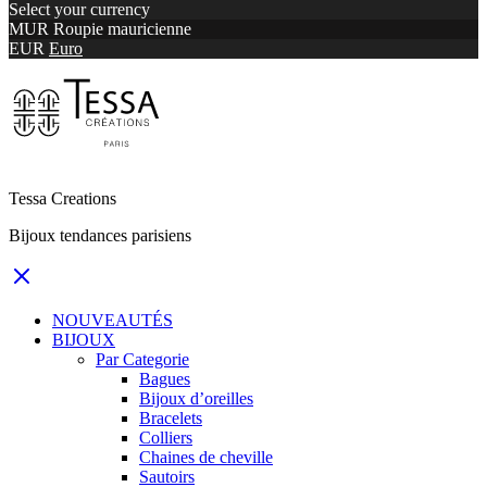
Select your currency
MUR
Roupie mauricienne
EUR
Euro
Tessa Creations
Bijoux tendances parisiens
NOUVEAUTÉS
BIJOUX
Par Categorie
Bagues
Bijoux d’oreilles
Bracelets
Colliers
Chaines de cheville
Sautoirs