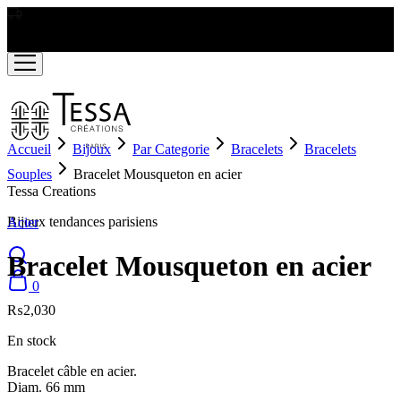
LIVRAISON GRATUITE A PARTIR DE RS2000
Accueil
Bijoux
Par Categorie
Bracelets
Bracelets
Souples
Bracelet Mousqueton en acier
Tessa Creations
Bijoux tendances parisiens
Acier
Bracelet Mousqueton en acier
0
₨
2,030
En stock
Bracelet câble en acier.
Diam. 66 mm