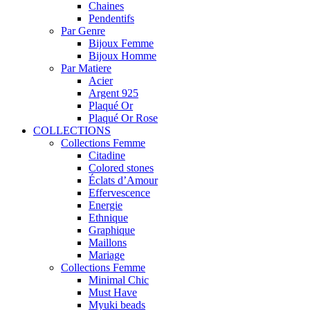
Chaines
Pendentifs
Par Genre
Bijoux Femme
Bijoux Homme
Par Matiere
Acier
Argent 925
Plaqué Or
Plaqué Or Rose
COLLECTIONS
Collections Femme
Citadine
Colored stones
Éclats d’Amour
Effervescence
Energie
Ethnique
Graphique
Maillons
Mariage
Collections Femme
Minimal Chic
Must Have
Myuki beads