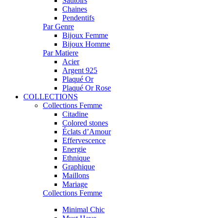
Sautoirs
Chaines
Pendentifs
Par Genre
Bijoux Femme
Bijoux Homme
Par Matiere
Acier
Argent 925
Plaqué Or
Plaqué Or Rose
COLLECTIONS
Collections Femme
Citadine
Colored stones
Éclats d’Amour
Effervescence
Energie
Ethnique
Graphique
Maillons
Mariage
Collections Femme
Minimal Chic