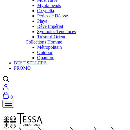
Must Have
Myuki beads
Oxydelia
Perles de Déesse
Playa
Rêve Impérial
Symboles Tendances
Trésor d’Orient
Collections Homme
Métropolitain
Outdoor
Quantum
BEST SELLERS
PROMO
0