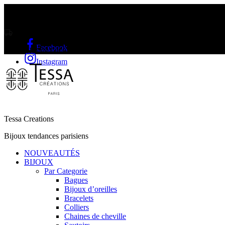
Livraison gratuite sur l'Île Maurice et Rodrigue a partir de Rs2000
Facebook
LIVRAISON GRATUITE A PARTIR DE RS2000
Instagram
Tessa Creations
Bijoux tendances parisiens
NOUVEAUTÉS
BIJOUX
Par Categorie
Bagues
Bijoux d’oreilles
Bracelets
Colliers
Chaines de cheville