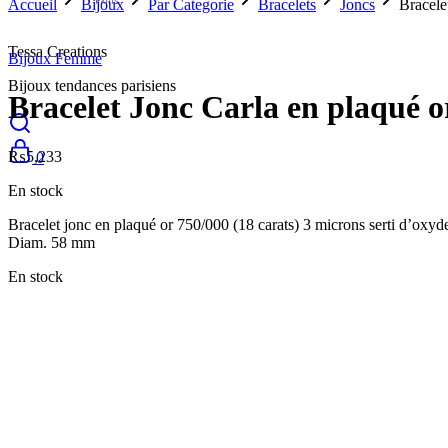
Accueil
Bijoux
Par Categorie
Bracelets
Joncs
Bracele
Tessa Creations
Bijoux Femme
Bijoux tendances parisiens
Bracelet Jonc Carla en plaqué o
₨
5,233
0
En stock
Bracelet jonc en plaqué or 750/000 (18 carats) 3 microns serti d’oxyd
Diam. 58 mm
En stock