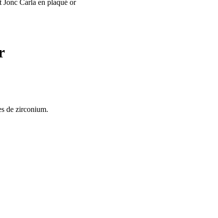
t Jonc Carla en plaqué or
r
es de zirconium.