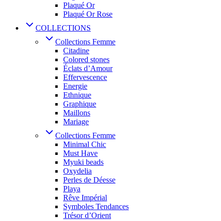
Plaqué Or
Plaqué Or Rose
COLLECTIONS
Collections Femme
Citadine
Colored stones
Éclats d’Amour
Effervescence
Energie
Ethnique
Graphique
Maillons
Mariage
Collections Femme
Minimal Chic
Must Have
Myuki beads
Oxydelia
Perles de Déesse
Playa
Rêve Impérial
Symboles Tendances
Trésor d’Orient