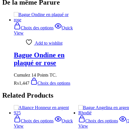
De la même Parure
Choix des options
Quick
View
Add to wishlist
Bague Ondine en
plaqué or rose
Cumulez 14 Points TC.
₨
1,447
Choix des options
Related Products
Choix des options
Quick
Choix des options
Q
View
View