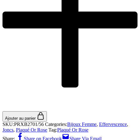
Ajouter au panier
SKU:
PRXB2701/56
Categories:
Bijoux Femme
,
Effervescence
,
Joncs
,
Plaqué Or Rose
Tag:
Plaqué Or Rose
Share:
Share on Facebook
Share Via Email