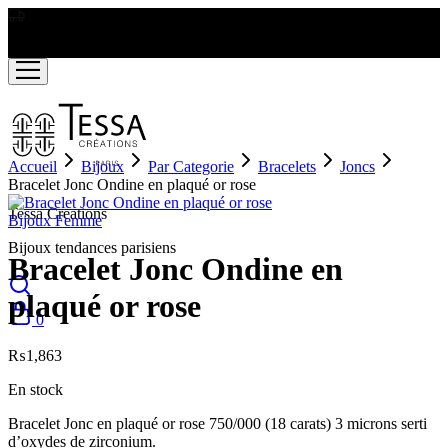
LIVRAISON GRATUITE A PARTIR DE RS2000
Accueil
Bijoux
Par Categorie
Bracelets
Joncs
Bracelet Jonc Ondine en plaqué or rose
Tessa Creations
Bijoux Femme
Bijoux tendances parisiens
Bracelet Jonc Ondine en
plaqué or rose
0
₨
1,863
En stock
Bracelet Jonc en plaqué or rose 750/000 (18 carats) 3 microns serti
d’oxydes de zirconium.