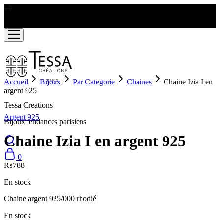
LIVRAISON GRATUITE A PARTIR DE RS2000
Accueil
Bijoux
Par Categorie
Chaines
Chaine Izia I en
argent 925
Tessa Creations
Argent 925
Bijoux tendances parisiens
Chaine Izia I en argent 925
0
₨
788
En stock
Chaine argent 925/000 rhodié
En stock