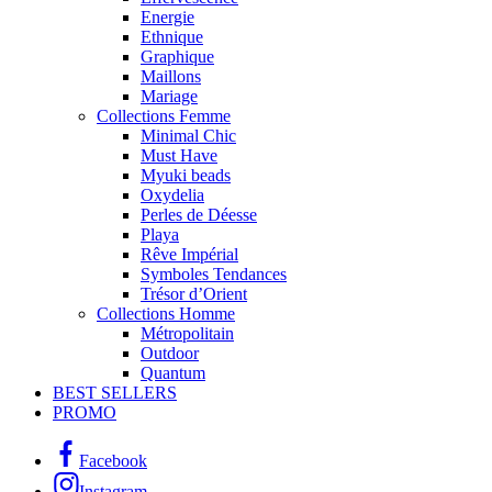
Energie
Ethnique
Graphique
Maillons
Mariage
Collections Femme
Minimal Chic
Must Have
Myuki beads
Oxydelia
Perles de Déesse
Playa
Rêve Impérial
Symboles Tendances
Trésor d’Orient
Collections Homme
Métropolitain
Outdoor
Quantum
BEST SELLERS
PROMO
Facebook
Instagram