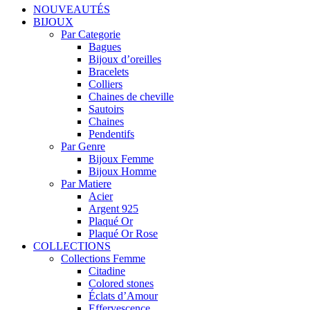
NOUVEAUTÉS
BIJOUX
Par Categorie
Bagues
Bijoux d’oreilles
Bracelets
Colliers
Chaines de cheville
Sautoirs
Chaines
Pendentifs
Par Genre
Bijoux Femme
Bijoux Homme
Par Matiere
Acier
Argent 925
Plaqué Or
Plaqué Or Rose
COLLECTIONS
Collections Femme
Citadine
Colored stones
Éclats d’Amour
Effervescence