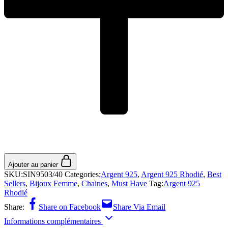
Ajouter au panier
SKU:
SIN9503/40
Categories:
Argent 925
,
Argent 925 Rhodié
,
Best
Sellers
,
Bijoux Femme
,
Chaines
,
Must Have
Tag:
Argent 925
Rhodié
Share:
Share on Facebook
Share Via Email
Informations complémentaires