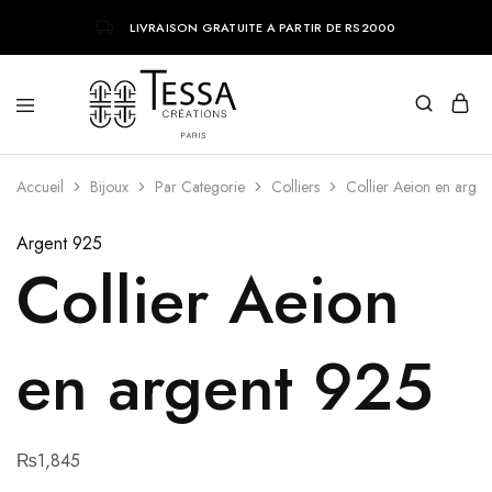
LIVRAISON GRATUITE A PARTIR DE RS2000
Tessa
Bijoux
Creations
tendances
Accueil
Bijoux
Par Categorie
Colliers
Collier Aeion en arge
parisiens
Argent 925
Collier Aeion
en argent 925
₨
1,845