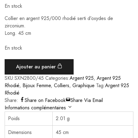
En stock
Collier en argent 925/000 rhodié serti d’oxydes de
zirconium.
Long. 45 cm
En stock
Ajouter au panier
SKU:
SXN2800/45
Categories:
Argent 925
,
Argent 925
Rhodié
,
Bijoux Femme
,
Colliers
,
Graphique
Tag:
Argent 925
Rhodié
Share:
Share on Facebook
Share Via Email
Informations complémentaires
Poids
2.01 g
Dimensions
45 cm