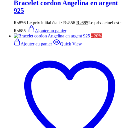
Bracelet cordon Angelina en argent
925
₨
856
Le prix initial était : ₨856.
₨
685
Le prix actuel est :
₨685.
Ajouter au panier
- 20%
Ajouter au panier
Quick View