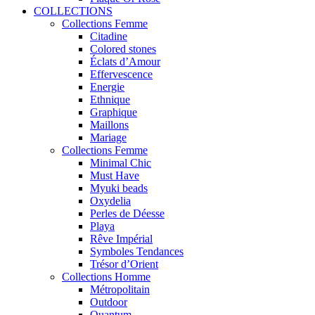
COLLECTIONS
Collections Femme
Citadine
Colored stones
Éclats d’Amour
Effervescence
Energie
Ethnique
Graphique
Maillons
Mariage
Collections Femme
Minimal Chic
Must Have
Myuki beads
Oxydelia
Perles de Déesse
Playa
Rêve Impérial
Symboles Tendances
Trésor d’Orient
Collections Homme
Métropolitain
Outdoor
Quantum