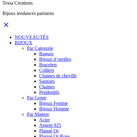
Tessa Creations
Bijoux tendances parisiens
NOUVEAUTÉS
BIJOUX
Par Categorie
Bagues
Bijoux d’oreilles
Bracelets
Colliers
Chaines de cheville
Sautoirs
Chaines
Pendentifs
Par Genre
Bijoux Femme
Bijoux Homme
Par Matiere
Acier
Argent 925
Plaqué Or
Plaqué Or Rose