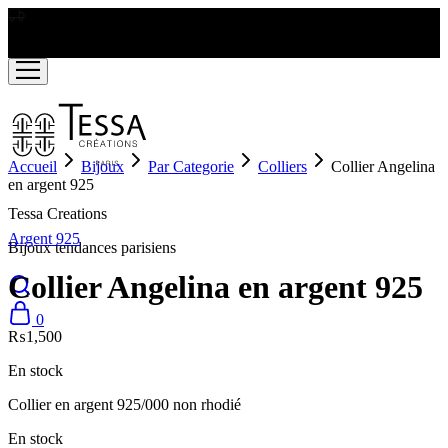
LIVRAISON GRATUITE A PARTIR DE RS2000
Accueil
Bijoux
Par Categorie
Colliers
Collier Angelina
en argent 925
Tessa Creations
Argent 925
Bijoux tendances parisiens
Collier Angelina en argent 925
0
₨
1,500
En stock
Collier en argent 925/000 non rhodié
En stock