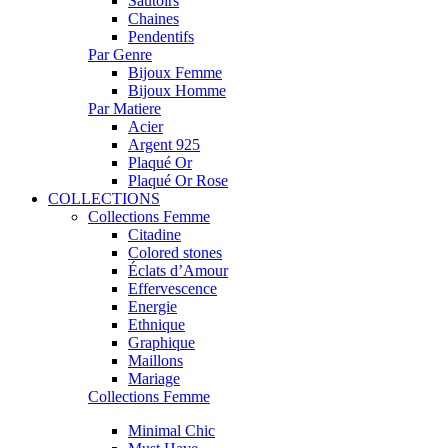
Sautoirs
Chaines
Pendentifs
Par Genre
Bijoux Femme
Bijoux Homme
Par Matiere
Acier
Argent 925
Plaqué Or
Plaqué Or Rose
COLLECTIONS
Collections Femme
Citadine
Colored stones
Éclats d’Amour
Effervescence
Energie
Ethnique
Graphique
Maillons
Mariage
Collections Femme
Minimal Chic