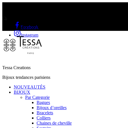
Livraison gratuite sur l'Île Maurice et Rodrigue a partir de Rs2000
Facebook
LIVRAISON GRATUITE A PARTIR DE RS2000
Instagram
Tessa Creations
Bijoux tendances parisiens
NOUVEAUTÉS
BIJOUX
Par Categorie
Bagues
Bijoux d’oreilles
Bracelets
Colliers
Chaines de cheville