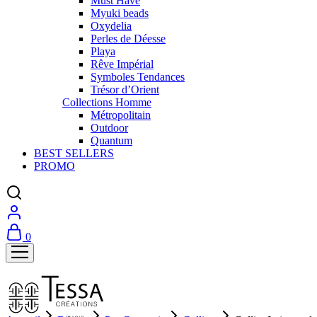
Must Have
Myuki beads
Oxydelia
Perles de Déesse
Playa
Rêve Impérial
Symboles Tendances
Trésor d’Orient
Collections Homme
Métropolitain
Outdoor
Quantum
BEST SELLERS
PROMO
0