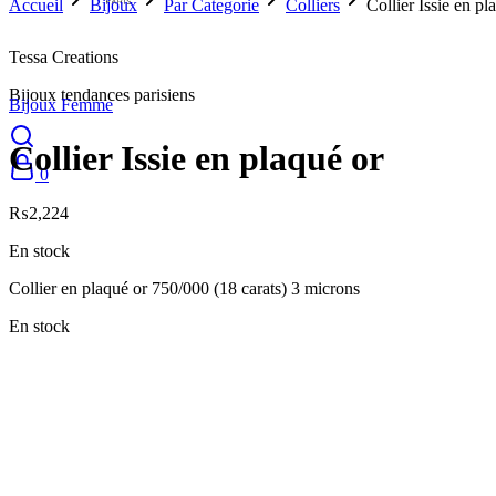
Accueil
Bijoux
Par Categorie
Colliers
Collier Issie en pl
New
Tessa Creations
Bijoux tendances parisiens
Bijoux Femme
Collier Issie en plaqué or
0
₨
2,224
En stock
Collier en plaqué or 750/000 (18 carats) 3 microns
En stock