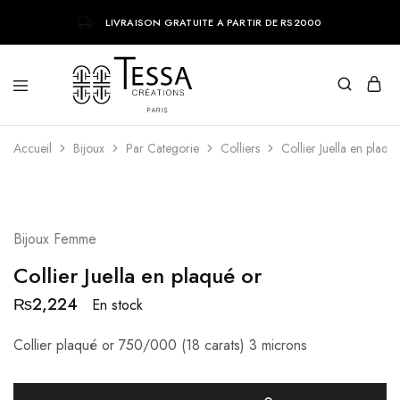
LIVRAISON GRATUITE A PARTIR DE RS2000
Tessa
Bijoux
Accueil
Creations
tendances
Bijoux
Par Categorie
Colliers
Collier Juella en plaqu
parisiens
NEW
Bijoux Femme
Collier Juella en plaqué or
₨
2,224
En stock
Collier plaqué or 750/000 (18 carats) 3 microns