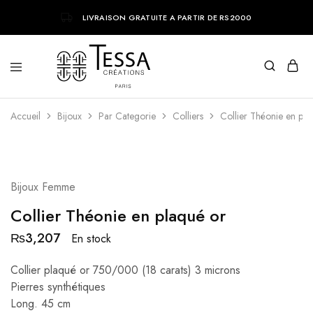
LIVRAISON GRATUITE A PARTIR DE RS2000
Tessa
Bijoux
Accueil
Creations
tendances
Bijoux
Par Categorie
Colliers
Collier Théonie en pla
parisiens
Bijoux Femme
Collier Théonie en plaqué or
₨
3,207
En stock
Collier plaqué or 750/000 (18 carats) 3 microns
Pierres synthétiques
Long. 45 cm