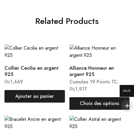
Related Products
Collier Cecilia en argent
Alliance Honneur en
925
argent 925
₨
1,669
Cumulez 19 Points TC.
₨
1,917
MUR
Ajouter au panier
Choix des options