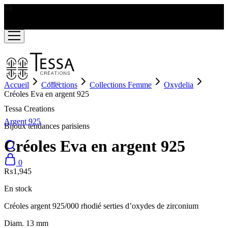
LIVRAISON GRATUITE A PARTIR DE RS2000
Accueil
Collections
Collections Femme
Oxydelia
Créoles Eva en argent 925
Tessa Creations
Argent 925
Bijoux tendances parisiens
Créoles Eva en argent 925
0
₨
1,945
En stock
Créoles argent 925/000 rhodié serties d’oxydes de zirconium
Diam. 13 mm