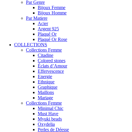
Par Genre
Bijoux Femme
Bijoux Homme
Par Matiere
Acier
Argent 925
Plaqué Or
Plaqué Or Rose
COLLECTIONS
Collections Femme
Citadine
Colored stones
Éclats d’Amour
Effervescence
Energie
Ethnique
Graphique
Maillons
Mariage
Collections Femme
Minimal Chic
Must Have
Myuki beads
Oxydelia
Perles de Déesse