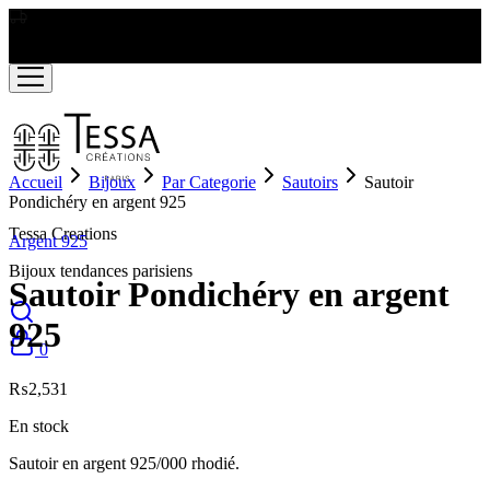
LIVRAISON GRATUITE A PARTIR DE RS2000
Accueil
Bijoux
Par Categorie
Sautoirs
Sautoir
Pondichéry en argent 925
Tessa Creations
Argent 925
Bijoux tendances parisiens
Sautoir Pondichéry en argent
925
0
₨
2,531
En stock
Sautoir en argent 925/000 rhodié.