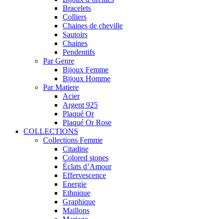
Bracelets
Colliers
Chaines de cheville
Sautoirs
Chaines
Pendentifs
Par Genre
Bijoux Femme
Bijoux Homme
Par Matiere
Acier
Argent 925
Plaqué Or
Plaqué Or Rose
COLLECTIONS
Collections Femme
Citadine
Colored stones
Éclats d’Amour
Effervescence
Energie
Ethnique
Graphique
Maillons