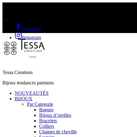
Livraison gratuite sur l'Île Maurice et Rodrigue a partir de Rs2000
Facebook
LIVRAISON GRATUITE A PARTIR DE RS2000
Instagram
Tessa Creations
Bijoux tendances parisiens
NOUVEAUTÉS
BIJOUX
Par Categorie
Bagues
Bijoux d’oreilles
Bracelets
Colliers
Chaines de cheville