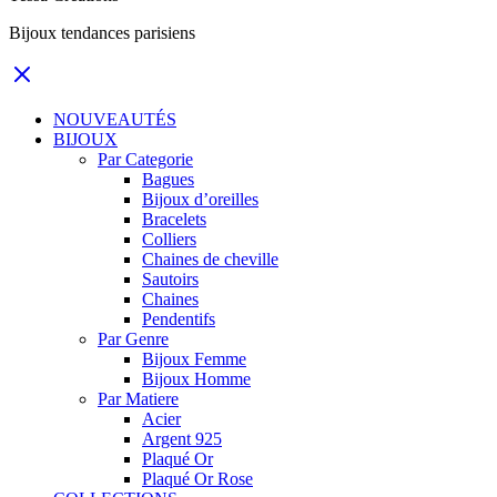
Bijoux tendances parisiens
NOUVEAUTÉS
BIJOUX
Par Categorie
Bagues
Bijoux d’oreilles
Bracelets
Colliers
Chaines de cheville
Sautoirs
Chaines
Pendentifs
Par Genre
Bijoux Femme
Bijoux Homme
Par Matiere
Acier
Argent 925
Plaqué Or
Plaqué Or Rose