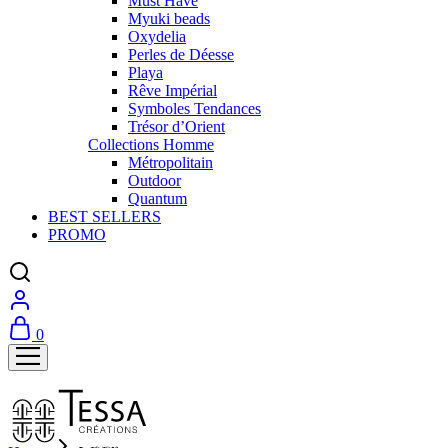
Must Have
Myuki beads
Oxydelia
Perles de Déesse
Playa
Rêve Impérial
Symboles Tendances
Trésor d’Orient
Collections Homme
Métropolitain
Outdoor
Quantum
BEST SELLERS
PROMO
0