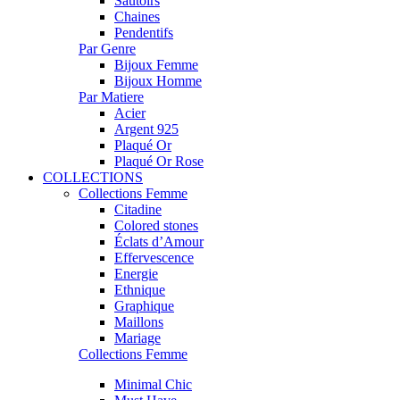
Sautoirs
Chaines
Pendentifs
Par Genre
Bijoux Femme
Bijoux Homme
Par Matiere
Acier
Argent 925
Plaqué Or
Plaqué Or Rose
COLLECTIONS
Collections Femme
Citadine
Colored stones
Éclats d’Amour
Effervescence
Energie
Ethnique
Graphique
Maillons
Mariage
Collections Femme
Minimal Chic