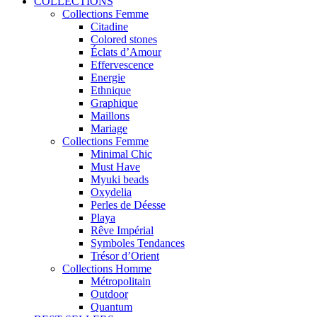
COLLECTIONS
Collections Femme
Citadine
Colored stones
Éclats d’Amour
Effervescence
Energie
Ethnique
Graphique
Maillons
Mariage
Collections Femme
Minimal Chic
Must Have
Myuki beads
Oxydelia
Perles de Déesse
Playa
Rêve Impérial
Symboles Tendances
Trésor d’Orient
Collections Homme
Métropolitain
Outdoor
Quantum