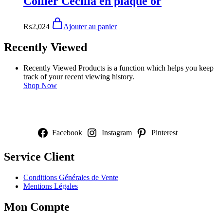
Collier Cecilia en plaqué or
₨
2,024
Ajouter au panier
Recently Viewed
Recently Viewed Products is a function which helps you keep
track of your recent viewing history.
Shop Now
NOUS SUIVRE
Facebook
Instagram
Pinterest
Service Client
Conditions Générales de Vente
Mentions Légales
Mon Compte