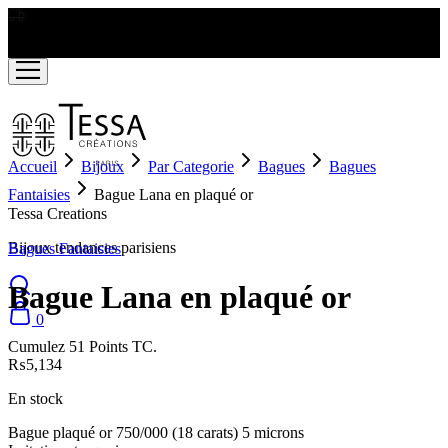
LIVRAISON GRATUITE A PARTIR DE RS2000
Accueil
Bijoux
Par Categorie
Bagues
Bagues
Fantaisies
Bague Lana en plaqué or
Tessa Creations
Bijoux tendances parisiens
Bagues Fantaisies
Bague Lana en plaqué or
0
Cumulez 51 Points TC.
₨
5,134
En stock
Bague plaqué or 750/000 (18 carats) 5 microns