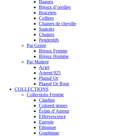
Bagues
Bijoux d’oreilles
Bracelets
Colliers
Chaines de cheville
Sautoirs
Chaines
Pendentifs
Par Genre
Bijoux Femme
Bijoux Homme
Par Matiere
Acier
Argent 925
Plaqué Or
Plaqué Or Rose
COLLECTIONS
Collections Femme
Citadine
Colored stones
Éclats d’Amour
Effervescence
Energie
Ethnique
Graphique