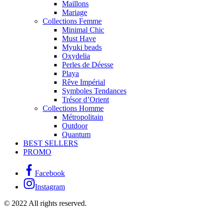
Maillons
Mariage
Collections Femme
Minimal Chic
Must Have
Myuki beads
Oxydelia
Perles de Déesse
Playa
Rêve Impérial
Symboles Tendances
Trésor d’Orient
Collections Homme
Métropolitain
Outdoor
Quantum
BEST SELLERS
PROMO
Facebook
Instagram
© 2022 All rights reserved.