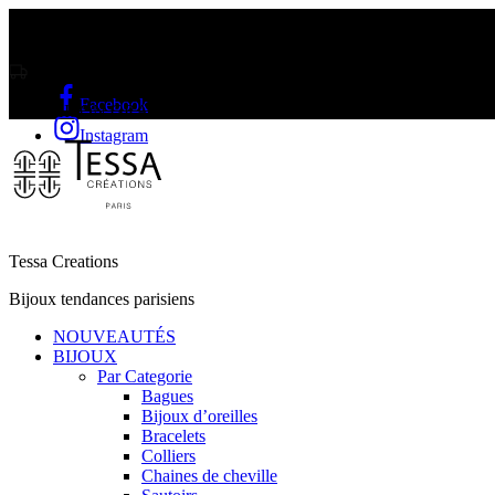
Livraison gratuite sur l'Île Maurice et Rodrigue a partir de Rs2000
Facebook
LIVRAISON GRATUITE A PARTIR DE RS2000
Instagram
Tessa Creations
Bijoux tendances parisiens
NOUVEAUTÉS
BIJOUX
Par Categorie
Bagues
Bijoux d’oreilles
Bracelets
Colliers
Chaines de cheville