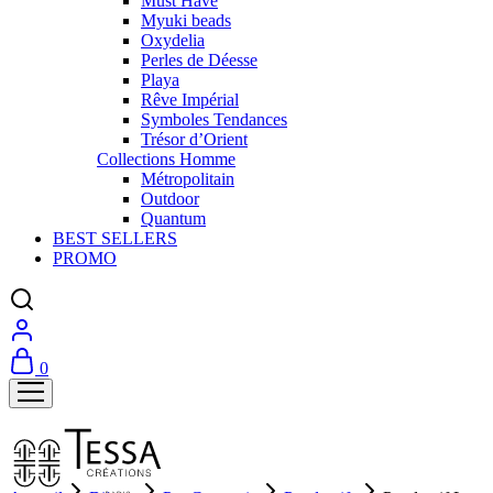
Must Have
Myuki beads
Oxydelia
Perles de Déesse
Playa
Rêve Impérial
Symboles Tendances
Trésor d’Orient
Collections Homme
Métropolitain
Outdoor
Quantum
BEST SELLERS
PROMO
0