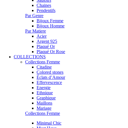
Sautoirs
Chaines
Pendentifs
Par Genre
Bijoux Femme
Bijoux Homme
Par Matiere
Acier
Argent 925
Plaqué Or
Plaqué Or Rose
COLLECTIONS
Collections Femme
Citadine
Colored stones
Éclats d’Amour
Effervescence
Energie
Ethnique
Graphique
Maillons
Mariage
Collections Femme
Minimal Chic