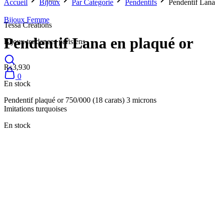
Accueil
Bijoux
Par Categorie
Pendentifs
Pendentif Lana 
Bijoux Femme
Tessa Creations
Pendentif Lana en plaqué or
Bijoux tendances parisiens
₨
3,930
0
En stock
Pendentif plaqué or 750/000 (18 carats) 3 microns
Imitations turquoises
En stock