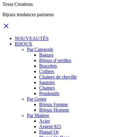
Tessa Creations
Bijoux tendances parisiens
NOUVEAUTÉS
BIJOUX
Par Categorie
Bagues
Bijoux d’oreilles
Bracelets
Colliers
Chaines de cheville
Sautoirs
Chaines
Pendentifs
Par Genre
Bijoux Femme
Bijoux Homme
Par Matiere
Acier
Argent 925
Plaqué Or