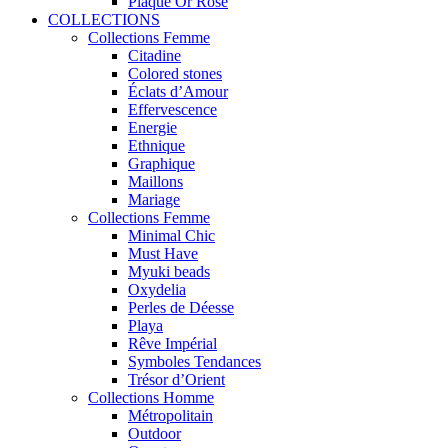
Plaqué Or Rose
COLLECTIONS
Collections Femme
Citadine
Colored stones
Éclats d’Amour
Effervescence
Energie
Ethnique
Graphique
Maillons
Mariage
Collections Femme
Minimal Chic
Must Have
Myuki beads
Oxydelia
Perles de Déesse
Playa
Rêve Impérial
Symboles Tendances
Trésor d’Orient
Collections Homme
Métropolitain
Outdoor