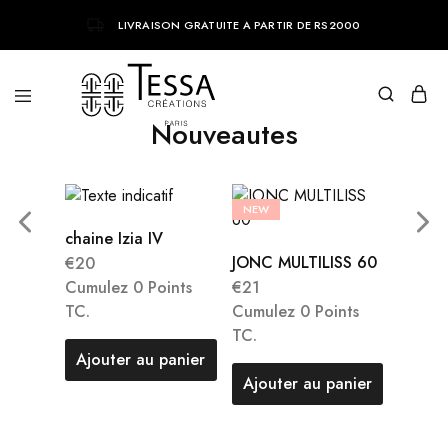
LIVRAISON GRATUITE A PARTIR DE RS2000
Nouveautes
Tessa
Bijoux
Creations
tendances
parisiens
NEW
NEW
chaine Izia IV
JONC MULTILISS 60
JONC 
€
20
60
Cumulez 0 Points
€
21
€
21
TC.
Cumulez 0 Points
Cumule
TC.
TC.
Ajouter au panier
Ajouter au panier
Ajout