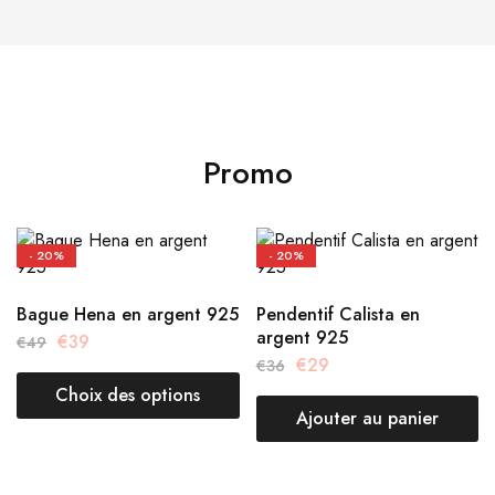
Promo
- 20%
- 20%
Bague Hena en argent 925
Pendentif Calista en
argent 925
€
39
€
49
€
29
€
36
Choix des options
Ajouter au panier