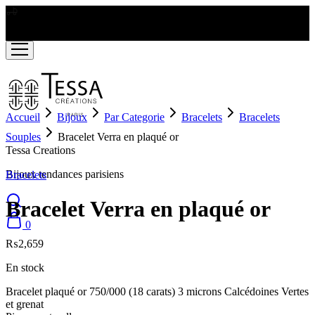
LIVRAISON GRATUITE A PARTIR DE RS2000
Accueil
Bijoux
Par Categorie
Bracelets
Bracelets
Souples
Bracelet Verra en plaqué or
Tessa Creations
Bijoux tendances parisiens
Bracelets
Bracelet Verra en plaqué or
0
₨
2,659
En stock
Bracelet plaqué or 750/000 (18 carats) 3 microns Calcédoines Vertes
et grenat