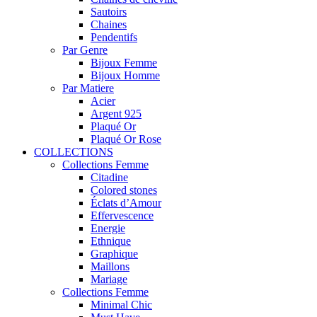
Sautoirs
Chaines
Pendentifs
Par Genre
Bijoux Femme
Bijoux Homme
Par Matiere
Acier
Argent 925
Plaqué Or
Plaqué Or Rose
COLLECTIONS
Collections Femme
Citadine
Colored stones
Éclats d’Amour
Effervescence
Energie
Ethnique
Graphique
Maillons
Mariage
Collections Femme
Minimal Chic