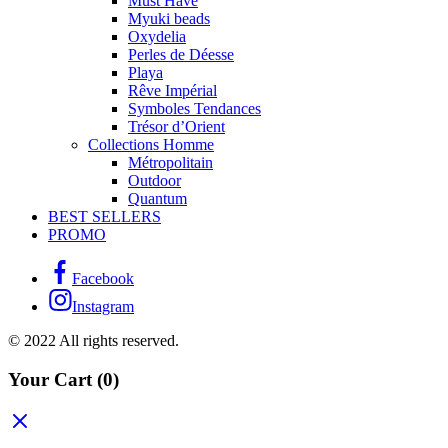
Must Have
Myuki beads
Oxydelia
Perles de Déesse
Playa
Rêve Impérial
Symboles Tendances
Trésor d’Orient
Collections Homme
Métropolitain
Outdoor
Quantum
BEST SELLERS
PROMO
Facebook
Instagram
© 2022 All rights reserved.
Your Cart
(0)