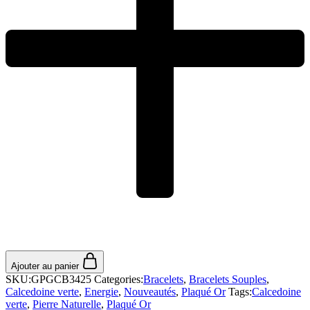
Ajouter au panier
SKU:
GPGCB3425
Categories:
Bracelets
,
Bracelets Souples
,
Calcedoine verte
,
Energie
,
Nouveautés
,
Plaqué Or
Tags:
Calcedoine
verte
,
Pierre Naturelle
,
Plaqué Or