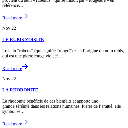
provient du latin « rubellus » qui se traduit par « rougeâtre » en
référence…
Read more
Nov
22
LE RUBIS ZOISITE
Le latin “rubeus” (qui signifie “rouge”) est à l’origine du nom rubis,
qui est une pierre rouge violacé…
Read more
Nov
22
LA RHODONITE
La rhodonite bénéficie de ces bienfaits et apporte une
grande sérénité dans les relations humaines. Pierre de l’amitié, elle
symbolise…
Read more