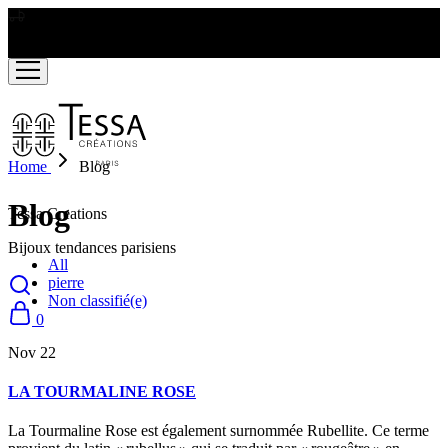
LIVRAISON GRATUITE A PARTIR DE RS2000
Home
Blog
Blog
Tessa Creations
Bijoux tendances parisiens
All
pierre
Non classifié(e)
0
Nov
22
LA TOURMALINE ROSE
La Tourmaline Rose est également surnommée Rubellite. Ce terme