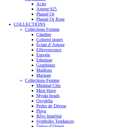
Acier
Argent 925
Plaqué Or
Plaqué Or Rose
COLLECTIONS
Collections Femme
Citadine
Colored stones
Éclats d’Amour
Effervescence
Energie
Ethnique
Graphique
Maillons
Mariage
Collections Femme
Minimal Chic
Must Have
Myuki beads
Oxydelia
Perles de Déesse
Playa
Rêve Impérial
Symboles Tendances
Trésor d’Orient